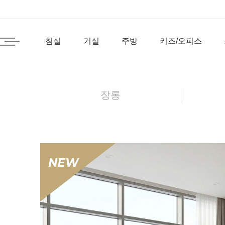
침실
거실
주방
키즈/오피스
장롱