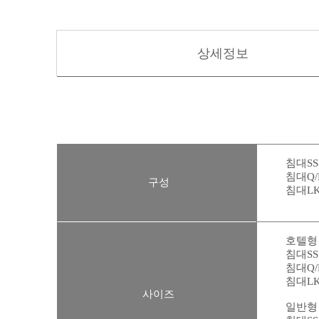
상세정보
침대SS
침대
Q
구성
침대L
호텔
침대
SS
침대Q/
침대LK
사이즈
일반