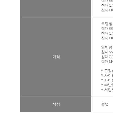
침대
SS
침대Q/
침대L
호텔형
침대
SS
침대
Q/
침대L
K
일반형
침대
SS
가격
침대
Q/
침대L
K
* 고정협
* 사이드
* 사이
* 수납형
* 서랍형
색상
월넛