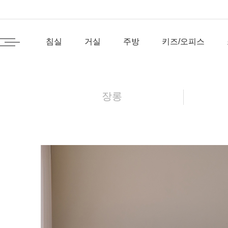
침실
거실
주방
키즈/오피스
장롱